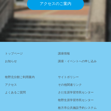
アクセスのご案内
トップページ
講座情報
お知らせ
講座・イベントへの申し込み
牧野北分館ご利用案内
サイトポリシー
アクセス
その他関連リンク
よくあるご質問
さだ生涯学習市民センター
牧野生涯学習市民センター
枚方市公共施設予約システム