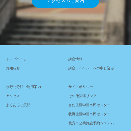
アクセスのご案内
トップページ
講座情報
お知らせ
講座・イベントへの申し込み
牧野北分館ご利用案内
サイトポリシー
アクセス
その他関連リンク
よくあるご質問
さだ生涯学習市民センター
牧野生涯学習市民センター
枚方市公共施設予約システム