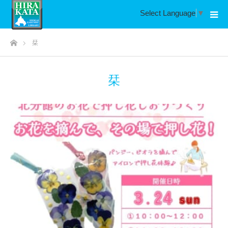
Select Language
▼
ホーム
栞
栞