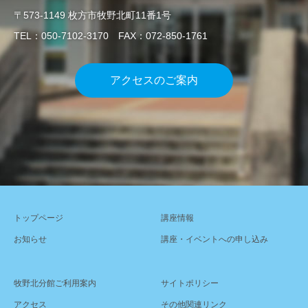
〒573-1149 枚方市牧野北町11番1号
TEL：050-7102-3170 FAX：072-850-1761
アクセスのご案内
トップページ
講座情報
お知らせ
講座・イベントへの申し込み
牧野北分館ご利用案内
サイトポリシー
アクセス
その他関連リンク