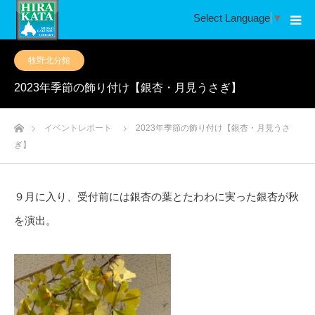
Select Language
▼
牧野北分館
2023年季節の飾り付け【銀杏・月見うさぎ】
ホーム
イベントレポート
2023年季節の飾り付け【銀杏・月見うさ
ぎ】
９月に入り、受付前には銀杏の葉とたわわに実った銀杏が秋
を演出。